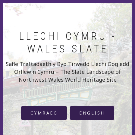
Skip
to
main
content
LLECHI CYMRU -
WALES SLATE
Safle Treftadaeth y Byd Tirwedd Llechi Gogledd
Orllewin Cymru – The Slate Landscape of
Northwest Wales World Heritage Site
CYMRAEG
ENGLISH