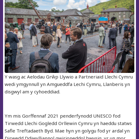
Y wasg ac Aelodau Grŵp Llywio a Partneriaid Llechi Cymru
wedi ymgynnull yn Amgueddfa Lechi Cymru, Llanberis yn
disgwyl am y cyhoeddiad.
Ym mis Gorffennaf 2021 penderfynodd UNESCO fod
Tirwedd Llechi Gogledd Orllewin Cymru yn haeddu statws
Safle Treftadaeth Byd. Mae hyn yn golygu fod yr ardal yn
Dirwedd Ddiwylliannol gwirioneddol bwysig, yr un mor