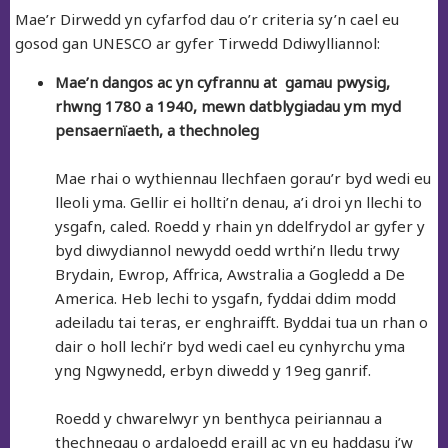
Mae’r Dirwedd yn cyfarfod dau o’r criteria sy’n cael eu
gosod gan UNESCO ar gyfer Tirwedd Ddiwylliannol:
Mae’n dangos ac yn cyfrannu at gamau pwysig,
rhwng 1780 a 1940, mewn datblygiadau ym myd
pensaernïaeth, a thechnoleg
Mae rhai o wythiennau llechfaen gorau’r byd wedi eu
lleoli yma. Gellir ei hollti’n denau, a’i droi yn llechi to
ysgafn, caled. Roedd y rhain yn ddelfrydol ar gyfer y
byd diwydiannol newydd oedd wrthi’n lledu trwy
Brydain, Ewrop, Affrica, Awstralia a Gogledd a De
America. Heb lechi to ysgafn, fyddai ddim modd
adeiladu tai teras, er enghraifft. Byddai tua un rhan o
dair o holl lechi’r byd wedi cael eu cynhyrchu yma
yng Ngwynedd, erbyn diwedd y 19eg ganrif.
Roedd y chwarelwyr yn benthyca peiriannau a
thechnegau o ardaloedd eraill ac yn eu haddasu i’w