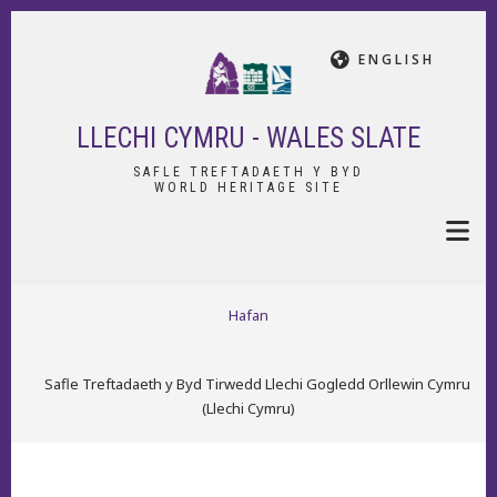
Skip
to
ENGLISH
main
content
LLECHI CYMRU - WALES SLATE
SAFLE TREFTADAETH Y BYD
WORLD HERITAGE SITE
BREADCRUMB
Hafan
Safle Treftadaeth y Byd Tirwedd Llechi Gogledd Orllewin Cymru
(Llechi Cymru)