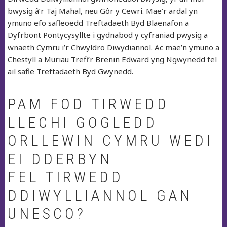
bwysig â’r Taj Mahal, neu Gôr y Cewri. Mae’r ardal yn
ymuno efo safleoedd Treftadaeth Byd Blaenafon a
Dyfrbont Pontycysyllte i gydnabod y cyfraniad pwysig a
wnaeth Cymru i’r Chwyldro Diwydiannol. Ac mae’n ymuno a
Chestyll a Muriau Trefi’r Brenin Edward yng Ngwynedd fel
ail safle Treftadaeth Byd Gwynedd.
PAM FOD TIRWEDD
LLECHI GOGLEDD
ORLLEWIN CYMRU WEDI
EI DDERBYN
FEL TIRWEDD
DDIWYLLIANNOL GAN
UNESCO?