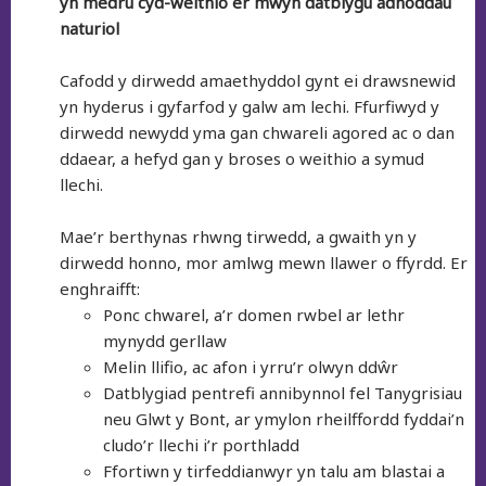
yn medru cyd-weithio er mwyn datblygu adnoddau
naturiol
Cafodd y dirwedd amaethyddol gynt ei drawsnewid
yn hyderus i gyfarfod y galw am lechi. Ffurfiwyd y
dirwedd newydd yma gan chwareli agored ac o dan
ddaear, a hefyd gan y broses o weithio a symud
llechi.
Mae’r berthynas rhwng tirwedd, a gwaith yn y
dirwedd honno, mor amlwg mewn llawer o ffyrdd. Er
enghraifft:
Ponc chwarel, a’r domen rwbel ar lethr
mynydd gerllaw
Melin llifio, ac afon i yrru’r olwyn ddŵr
Datblygiad pentrefi annibynnol fel Tanygrisiau
neu Glwt y Bont, ar ymylon rheilffordd fyddai’n
cludo’r llechi i’r porthladd
Ffortiwn y tirfeddianwyr yn talu am blastai a