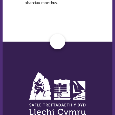
pharciau moethus.