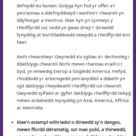
defnydd eu hunain. Golyga hyn fod yr offer a’r
peiriannau a ddefnyddiwyd i weithio’r chwareli yn
ddyfeisgar a mentrus. Mae hyn yn cynnwys y
rheilffyrdd cul, oedd yn gwau drwy’r dirwedd
fynyddig at borthladdoedd newydd a rheilffyrdd lein
fawr.
Aeth chwarelwyr Gwynedd a’u sgiliau a’r dechnoleg i
ddatblygu chwareli llechi mewn rhannau eraill o’r
byd, yn enwedig Ewrop a Gogledd America. Hefyd,
rhoddodd yr arbenigedd peirianyddol a ddaeth yn
sgil datblygu rhwydwaith rheilffyrdd cul chwareli
Gwynedd sylfaen ar gyfer datblygu rheilffyrdd tebyg
mewn ardaloedd mynyddig yn Asia, America, Affrica
ac Awstralia.
Mae’n esiampl eithriadol o dirwedd sy’n dangos,
mewn ffordd ddramatig, sut mae pobl, a thirwedd,