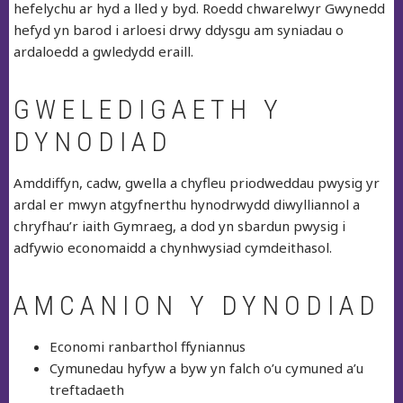
hefelychu ar hyd a lled y byd. Roedd chwarelwyr Gwynedd
hefyd yn barod i arloesi drwy ddysgu am syniadau o
ardaloedd a gwledydd eraill.
GWELEDIGAETH Y
DYNODIAD
Amddiffyn, cadw, gwella a chyfleu priodweddau pwysig yr
ardal er mwyn atgyfnerthu hynodrwydd diwylliannol a
chryfhau’r iaith Gymraeg, a dod yn sbardun pwysig i
adfywio economaidd a chynhwysiad cymdeithasol.
AMCANION Y DYNODIAD
Economi ranbarthol ffyniannus
Cymunedau hyfyw a byw yn falch o’u cymuned a’u
treftadaeth