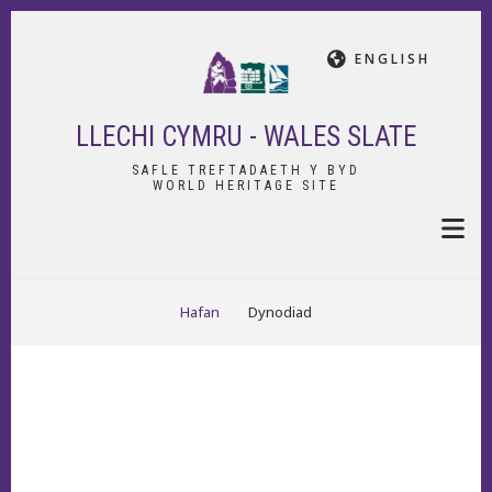
Skip
to
ENGLISH
main
content
LLECHI CYMRU - WALES SLATE
SAFLE TREFTADAETH Y BYD
WORLD HERITAGE SITE
BREADCRUMB
Hafan
Dynodiad