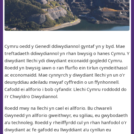
Cymru oedd y Genedl ddiwydiannol gyntaf yn y byd. Mae
treftadaeth ddiwydiannol yn rhan bwysig o hanes Cymru. Y
diwydiant llechi ydi diwydiant eiconaidd gogledd Cymru.
Roedd yn bwysig iawn o ran ffurfio ein tirlun cymdeithasol
ac economaidd. Mae cynnyrch y diwydiant llechi yn un o’r
deunyddiau adeiladu mwyaf cyffredin o un ffynhonnell.
Cafodd ei allforio i bob cyfandir. Llechi Cymru roddodd do
i’r Chwyldro Diwydiannol.
Roedd mwy na llechi yn cael ei allforio. Bu chwareli
Gwynedd yn allforio gweithwyr, eu sgiliau, eu gwybodaeth
a’u technoleg. Roedd y rheilffyrdd cul yn rhan hanfodol o'r
diwydiant ac fe gafodd eu llwyddiant a’u cynllun eu