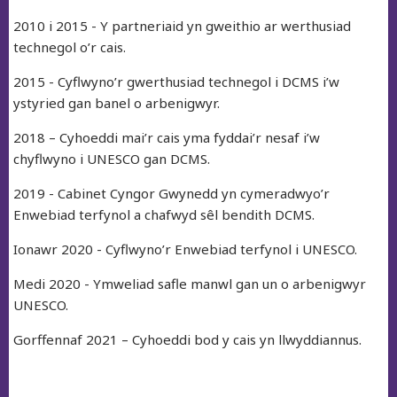
2010 i 2015 - Y partneriaid yn gweithio ar werthusiad
technegol o’r cais.
2015 - Cyflwyno’r gwerthusiad technegol i DCMS i’w
ystyried gan banel o arbenigwyr.
2018 – Cyhoeddi mai’r cais yma fyddai’r nesaf i’w
chyflwyno i UNESCO gan DCMS.
2019 - Cabinet Cyngor Gwynedd yn cymeradwyo’r
Enwebiad terfynol a chafwyd sêl bendith DCMS.
Ionawr 2020 - Cyflwyno’r Enwebiad terfynol i UNESCO.
Medi 2020 - Ymweliad safle manwl gan un o arbenigwyr
UNESCO.
Gorffennaf 2021 – Cyhoeddi bod y cais yn llwyddiannus.