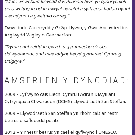
“Mae’r Enwebiad tirwedd diwylliannol hwn yn cynhrychioli
un o weithgareddau mwyaf hynafol a sylfaenol bodau dynol
– echdynnu a gweithio carreg.”
Dywedodd Cadeirydd y Grŵp Llywio, y Gwir Anrhydeddus
Arglwydd Wigley o Gaernarfon:
“Dyma enghreifftiau gwych o gymunedau o’r oes
ddiwydiannol, ond mae iddynt hefyd gymeriad Cymreig
unigryw.”
AMSERLEN Y DYNODIAD:
2009 - Cyflwyno cais Llechi Cymru i Adran Diwylliant,
Cyfryngau a Chwaraeon (DCMS) Llywodraeth San Steffan.
2009 – Llywodraeth San Steffan yn rhoi’r cais ar restr
betrus o safleoedd posib.
2012 – Y rhestr betrus yn cael ei gyflwyno i UNESCO.