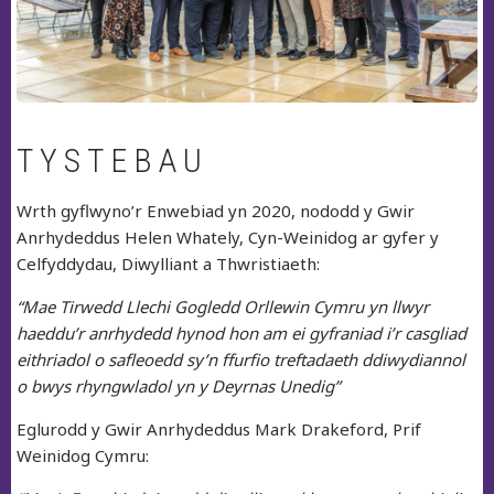
TYSTEBAU
Wrth gyflwyno’r Enwebiad yn 2020, nododd y Gwir
Anrhydeddus Helen Whately, Cyn-Weinidog ar gyfer y
Celfyddydau, Diwylliant a Thwristiaeth:
“Mae Tirwedd Llechi Gogledd Orllewin Cymru yn llwyr
haeddu’r anrhydedd hynod hon am ei gyfraniad i’r casgliad
eithriadol o safleoedd sy’n ffurfio treftadaeth ddiwydiannol
o bwys rhyngwladol yn y Deyrnas Unedig”
Eglurodd y Gwir Anrhydeddus Mark Drakeford, Prif
Weinidog Cymru: