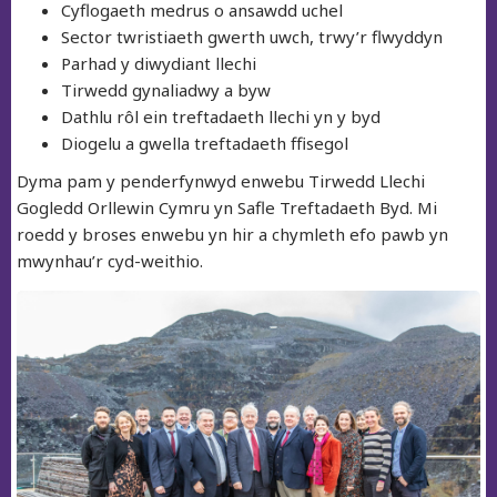
Cyflogaeth medrus o ansawdd uchel
Sector twristiaeth gwerth uwch, trwy’r flwyddyn
Parhad y diwydiant llechi
Tirwedd gynaliadwy a byw
Dathlu rôl ein treftadaeth llechi yn y byd
Diogelu a gwella treftadaeth ffisegol
Dyma pam y penderfynwyd enwebu Tirwedd Llechi
Gogledd Orllewin Cymru yn Safle Treftadaeth Byd. Mi
roedd y broses enwebu yn hir a chymleth efo pawb yn
mwynhau’r cyd-weithio.