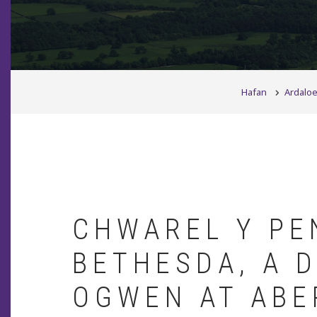
BREADCRUMB
Hafan
Ardaloe
CHWAREL Y PE
BETHESDA, A 
OGWEN AT ABE