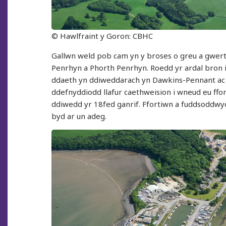
© Hawlfraint y Goron: CBHC
Gallwn weld pob cam yn y broses o greu a gwerth
Penrhyn a Phorth Penrhyn. Roedd yr ardal bron i
ddaeth yn ddiweddarach yn Dawkins-Pennant ac 
ddefnyddiodd llafur caethweision i wneud eu ffor
ddiwedd yr 18fed ganrif. Ffortiwn a fuddsoddwy
byd ar un adeg.