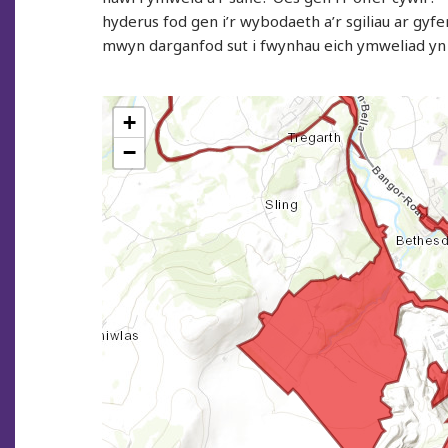
hyderus fod gen i’r wybodaeth a’r sgiliau ar gyf
mwyn darganfod sut i fwynhau eich ymweliad yn 
+
−