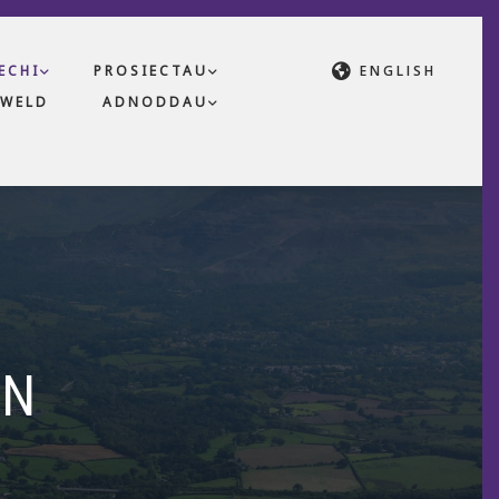
ECHI
PROSIECTAU
ENGLISH
WELD
ADNODDAU
EN