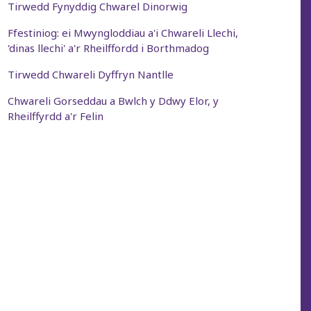
Tirwedd Fynyddig Chwarel Dinorwig
Ffestiniog: ei Mwyngloddiau a'i Chwareli Llechi,
'dinas llechi' a'r Rheilffordd i Borthmadog
Tirwedd Chwareli Dyffryn Nantlle
Chwareli Gorseddau a Bwlch y Ddwy Elor, y
Rheilffyrdd a'r Felin