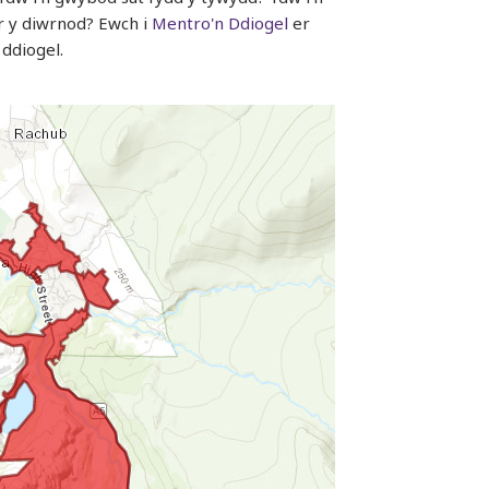
er y diwrnod? Ewch i
Mentro'n Ddiogel
er
ddiogel.