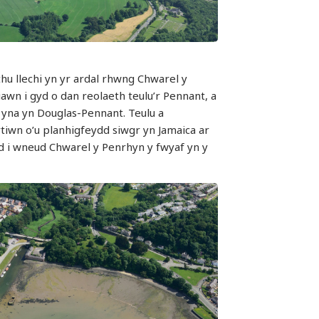
u llechi yn yr ardal rhwng Chwarel y
awn i gyd o dan reolaeth teulu’r Pennant, a
yna yn Douglas-Pennant. Teulu a
tiwn o’u planhigfeydd siwgr yn Jamaica ar
d i wneud Chwarel y Penrhyn y fwyaf yn y