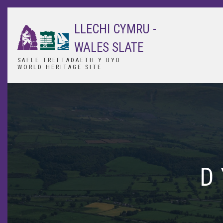
Skip
to
LLECHI CYMRU -
main
content
WALES SLATE
SAFLE TREFTADAETH Y BYD
WORLD HERITAGE SITE
D