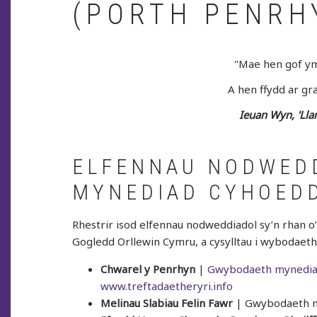
(PORTH PENRH
"Mae hen gof ym
A hen ffydd ar gra
Ieuan Wyn, 'Lla
ELFENNAU NODWED
MYNEDIAD CYHOED
Rhestrir isod elfennau nodweddiadol sy’n rhan o
Gogledd Orllewin Cymru, a cysylltau i wybodaet
Chwarel y Penrhyn
|
Gwybodaeth mynediad
www.treftadaetheryri.info
Melinau Slabiau Felin Fawr
| Gwybodaeth m