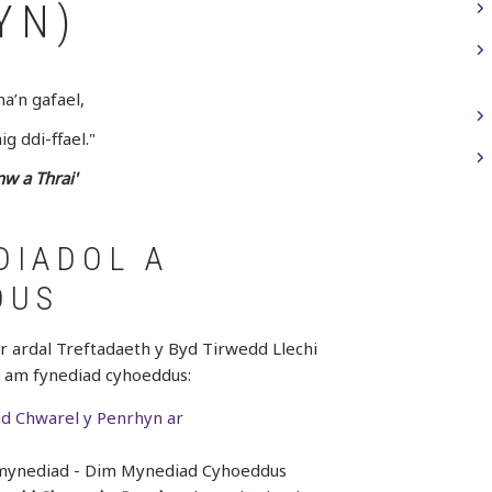
YN)
a’n gafael,
ig ddi-ffael."
nw a Thrai'
DIADOL A
DUS
’r ardal Treftadaeth y Byd Tirwedd Llechi
h am fynediad cyhoeddus:
 Chwarel y Penrhyn ar
ynediad - Dim Mynediad Cyhoeddus