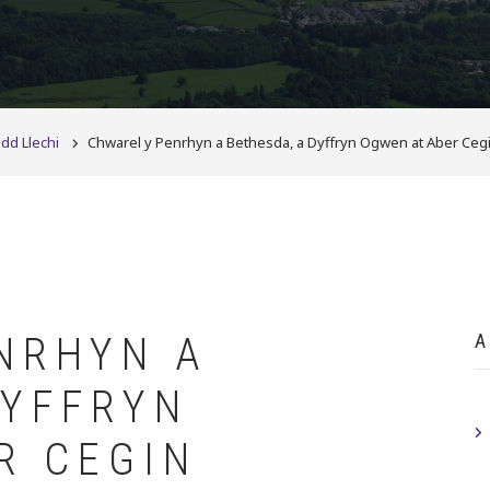
dd Llechi
Chwarel y Penrhyn a Bethesda, a Dyffryn Ogwen at Aber Cegi
NRHYN A
A
DYFFRYN
R CEGIN