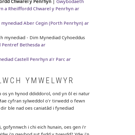
fordd Chwarel y Penrhyn
|
Gwybodaeth
 a Rheilffordd Chwarel y Penrhyn ar
mynediad Aber Cegin (Porth Penrhyn) ar
h mynediad - Dim Mynediad Cyhoeddus
Pentref Bethesda ar
diad Castell Penrhyn a’r Parc ar
ELWCH YMWELWYR
os yn hynod ddiddorol, ond yn ôl ei natur
Mae cyfran sylweddol o’r tirwedd o fewn
ir ble nad oes caniatâd i fynediad
i, gofynnwch i chi eich hunain, oes gen i’r
 Ydw i’n gwybod sut fydd y tywydd? Ydw i’n