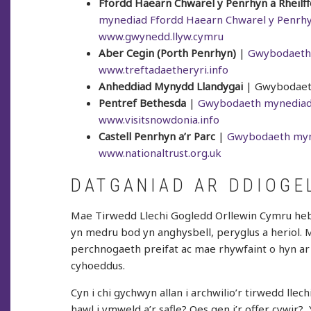
Ffordd Haearn Chwarel y Penrhyn a Rheilf
mynediad Ffordd Haearn Chwarel y Penrhyn
www.gwynedd.llyw.cymru
Aber Cegin (Porth Penrhyn)
|
Gwybodaeth 
www.treftadaetheryri.info
Anheddiad Mynydd Llandygai
| Gwybodaet
Pentref Bethesda
|
Gwybodaeth mynediad 
www.visitsnowdonia.info
Castell Penrhyn a’r Parc
|
Gwybodaeth myne
www.nationaltrust.org.uk
DATGANIAD AR DDIOG
Mae Tirwedd Llechi Gogledd Orllewin Cymru heb 
yn medru bod yn anghysbell, peryglus a heriol. 
perchnogaeth preifat ac mae rhywfaint o hyn ar d
cyhoeddus.
Cyn i chi gychwyn allan i archwilio’r tirwedd llech
hawl i ymweld a’r safle? Oes gen i’r offer cywir?