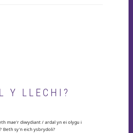
page
L Y LLECHI?
h mae'r diwydiant / ardal yn ei olygu i
? Beth sy'n eich ysbrydoli?