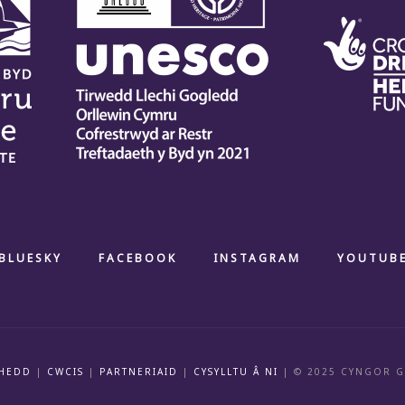
BLUESKY
FACEBOOK
INSTAGRAM
YOUTUB
HEDD
|
CWCIS
|
PARTNERIAID
|
CYSYLLTU Â NI
| © 2025 CYNGOR 