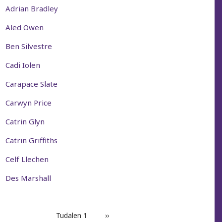
Adrian Bradley
Aled Owen
Ben Silvestre
Cadi Iolen
Carapace Slate
Carwyn Price
Catrin Glyn
Catrin Griffiths
Celf Llechen
Des Marshall
PAGINATION
Tudalen 1
Next
››