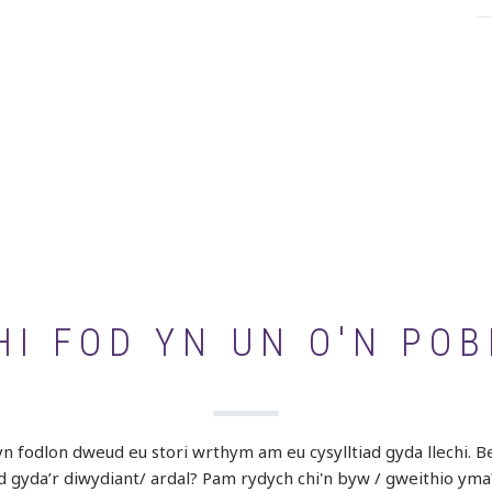
I FOD YN UN O'N POB
 fodlon dweud eu stori wrthym am eu cysylltiad gyda llechi. Bet
ad gyda’r diwydiant/ ardal? Pam rydych chi'n byw / gweithio yma