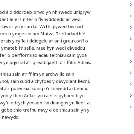
D
bod â diddordeb brwd yn nhirwedd unigryw
Nantlle ers nifer o flynyddoedd ac wedi
llawer yn yr ardal. Wrth glywed bwriad
ymru i ymgeisio am Statws Treftadaeth Y
rais y cyfle i ddiogelu arian i greu corff o
l ymateb i’r safle. Mae hyn wedi diweddu
er o berfformiadiadau teithiau sain gyda
 yn ogystal â’r greadigaeth o’r ffilm Adlais.
thiau sain a’r ffilm yn archwilio sain
nol, sain cudd a chyfoes y diwydiant llechi,
al â’r potensial sonig o’r tirwedd arbennig
fydd y ffilm Adlais yn cael ei gyhoeddi yn
rwy’n edrych ymlaen i’w ddangos yn lleol, ac
 gobeithio trefnu mwy o deithiau sain yn y
n newydd.