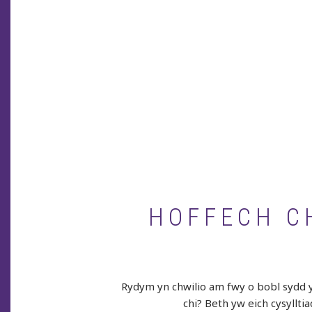
HOFFECH CH
Rydym yn chwilio am fwy o bobl sydd yn
chi? Beth yw eich cysyllti