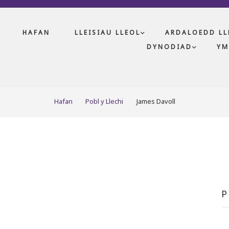
HAFAN
LLEISIAU LLEOL
ARDALOEDD LL
DYNODIAD
YM
Hafan
Pobl y Llechi
James Davoll
P