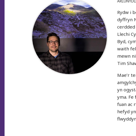
ARLUNYD
Rydw i 
dyffryn 
cerdded 
Llechi C
Byd, cyme
waith fe
mewn nif
Tim Shaw
Mae’r tei
amgylchy
yn ogyst
yma. Fe 
fuan ac 
hefyd yn
flwyddy