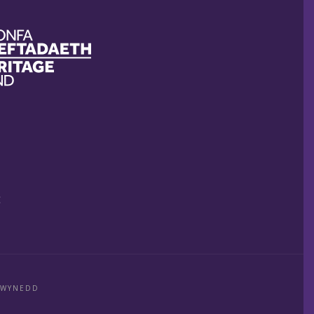
E
GWYNEDD