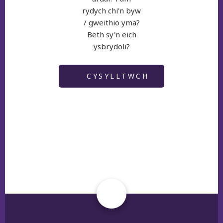
rydych chi'n byw
/ gweithio yma?
Beth sy'n eich
ysbrydoli?
CYSYLLTWCH