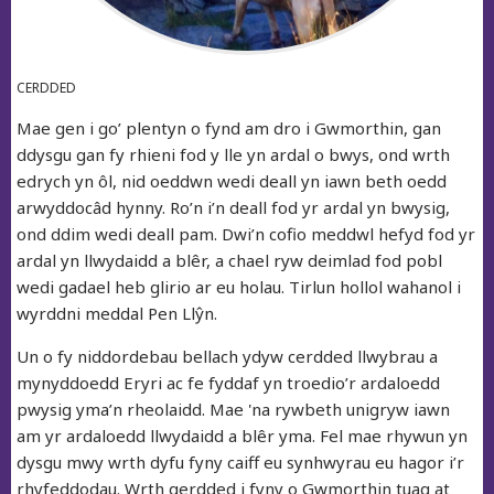
CERDDED
Mae gen i go’ plentyn o fynd am dro i Gwmorthin, gan
ddysgu gan fy rhieni fod y lle yn ardal o bwys, ond wrth
edrych yn ôl, nid oeddwn wedi deall yn iawn beth oedd
arwyddocâd hynny. Ro’n i’n deall fod yr ardal yn bwysig,
ond ddim wedi deall pam. Dwi’n cofio meddwl hefyd fod yr
ardal yn llwydaidd a blêr, a chael ryw deimlad fod pobl
wedi gadael heb glirio ar eu holau. Tirlun hollol wahanol i
wyrddni meddal Pen Llŷn.
Un o fy niddordebau bellach ydyw cerdded llwybrau a
mynyddoedd Eryri ac fe fyddaf yn troedio’r ardaloedd
pwysig yma’n rheolaidd. Mae 'na rywbeth unigryw iawn
am yr ardaloedd llwydaidd a blêr yma. Fel mae rhywun yn
dysgu mwy wrth dyfu fyny caiff eu synhwyrau eu hagor i’r
rhyfeddodau. Wrth gerdded i fyny o Gwmorthin tuag at