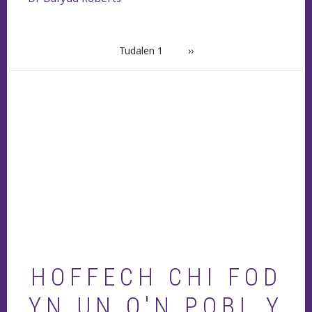
PAGINATION
Tudalen 1
Next
››
page
HOFFECH CHI FOD
YN UN O'N POBL Y