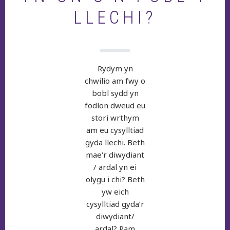
LLECHI?
Rydym yn
chwilio am fwy o
bobl sydd yn
fodlon dweud eu
stori wrthym
am eu cysylltiad
gyda llechi. Beth
mae'r diwydiant
/ ardal yn ei
olygu i chi? Beth
yw eich
cysylltiad gyda’r
diwydiant/
ardal? Pam