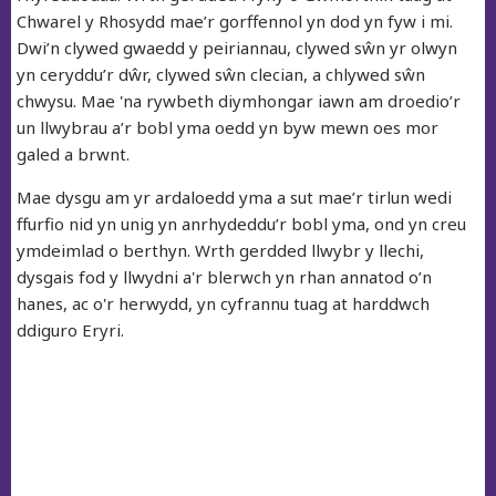
Chwarel y Rhosydd mae’r gorffennol yn dod yn fyw i mi.
Dwi’n clywed gwaedd y peiriannau, clywed sŵn yr olwyn
yn ceryddu’r dŵr, clywed sŵn clecian, a chlywed sŵn
chwysu. Mae 'na rywbeth diymhongar iawn am droedio’r
un llwybrau a’r bobl yma oedd yn byw mewn oes mor
galed a brwnt.
Mae dysgu am yr ardaloedd yma a sut mae’r tirlun wedi
ffurfio nid yn unig yn anrhydeddu’r bobl yma, ond yn creu
ymdeimlad o berthyn. Wrth gerdded llwybr y llechi,
dysgais fod y llwydni a'r blerwch yn rhan annatod o’n
hanes, ac o'r herwydd, yn cyfrannu tuag at harddwch
ddiguro Eryri.