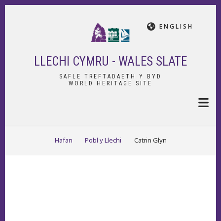
Skip
to
ENGLISH
main
content
LLECHI CYMRU - WALES SLATE
SAFLE TREFTADAETH Y BYD
WORLD HERITAGE SITE
BREADCRUMB
Hafan
Pobl y Llechi
Catrin Glyn