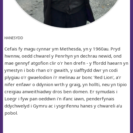
HANESYDD
Cefais fy magu cynnar ym Methesda, yn y 1960au. Pryd
hwnnw, oedd chwarel y Penrhyn yn dechrau newid, ond
mae gennyf atgofion clir o'r hen drefn - y ffordd haearn yn
ymestyn i bob rhan o'r gwaith, y siafftydd dwr yn codi
plygiau o'r gwaelodion i'r melinau ar bonc 'Red Lion', a'r
nifer enfawr o ddynion wrth y graig, yn hollti, neu yn tipio
creigiau anweithiadwy dros ben domen. Er symudais i
Loegr i fyw pan oeddwn i'n ifanc iawn, penderfynais
ddychwelyd i Gymru ac i ysgrifennu hanes y chwareli a'u
pobol.