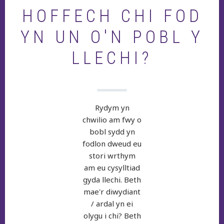
HOFFECH CHI FOD
YN UN O'N POBL Y
LLECHI?
Rydym yn
chwilio am fwy o
bobl sydd yn
fodlon dweud eu
stori wrthym
am eu cysylltiad
gyda llechi. Beth
mae'r diwydiant
/ ardal yn ei
olygu i chi? Beth