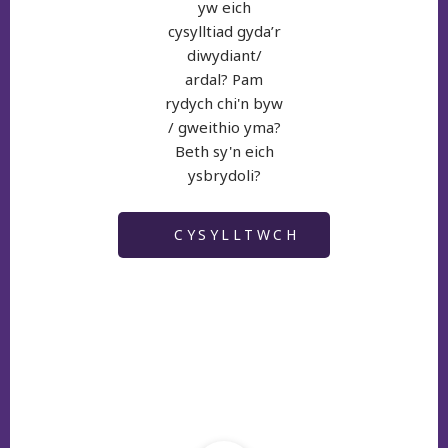
yw eich
cysylltiad gyda’r
diwydiant/
ardal? Pam
rydych chi'n byw
/ gweithio yma?
Beth sy'n eich
ysbrydoli?
CYSYLLTWCH