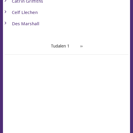
Catrin Griffiths
Celf Llechen
Des Marshall
PAGINATION
Tudalen 1
Next
››
page