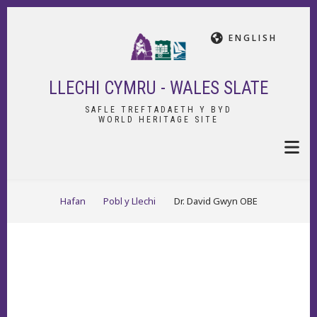
Skip
to
ENGLISH
main
content
LLECHI CYMRU - WALES SLATE
SAFLE TREFTADAETH Y BYD
WORLD HERITAGE SITE
BREADCRUMB
Hafan
Pobl y Llechi
Dr. David Gwyn OBE