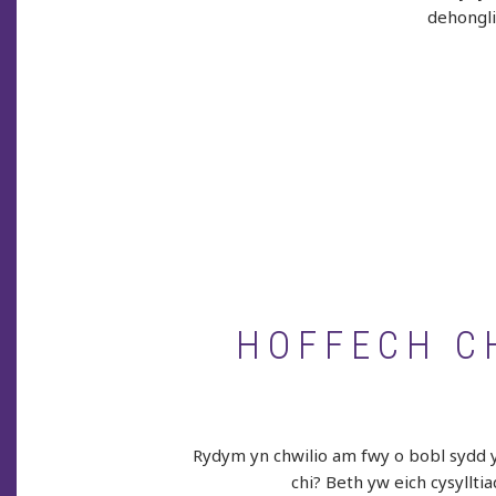
dehongl
HOFFECH CH
Rydym yn chwilio am fwy o bobl sydd yn
chi? Beth yw eich cysyllti