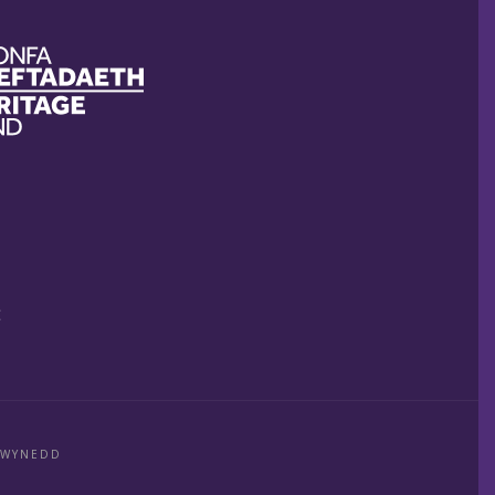
E
GWYNEDD