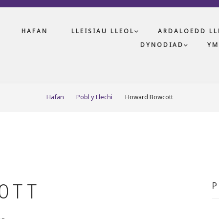
HAFAN
LLEISIAU LLEOL
ARDALOEDD LL
DYNODIAD
YM
Hafan
Pobl y Llechi
Howard Bowcott
OTT
P