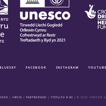
BLUESKY
FACEBOOK
INSTAGRAM
YOUTUB
HEDD
|
CWCIS
|
PARTNERIAID
|
CYSYLLTU Â NI
| © 2025 CYNGOR 