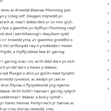
DD
y nenu at dirwedd Blaenau Ffestiniog pan
n y coleg celf. Deugain mlynedd yn
rach ac mae’r diddordeb yr un mor gryf,
 fyw a gweithio yn Nyffryn Ffestiniog rwyf
di dod i werthfawrogi’r diwylliant sydd
i o’r tirwedd yma, a’r gweithio greddfol o
. Fel cerflunydd rwy’n ymddiddori mewn
efnydd, a chyffyrddiad llaw â’r garreg.
w'r garreg orau i mi, wrth ddal darn yn eich
dych yn dal darn o hanes y ddaear;
riad ffisegol o afon yn golchi mwd hynafol
oroedd cynoesol, ac wedyn yn cael ei
dros filiynau o flynyddoedd yng ngwres
ddaear. Wrth hollti’r haenau’r garreg rydych
tudalennau’r ddaear, a bod y cyntaf i
 yr hanes hwnnw. Pentyrrwch yr haenau ac
h yn creu storïau newydd, creu