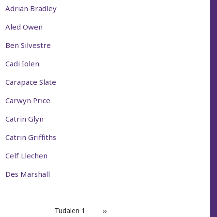
Adrian Bradley
Aled Owen
Ben Silvestre
Cadi Iolen
Carapace Slate
Carwyn Price
Catrin Glyn
Catrin Griffiths
Celf Llechen
Des Marshall
PAGINATION
Tudalen 1
Next
››