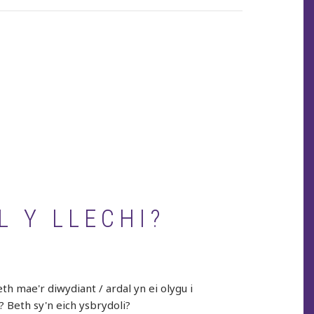
page
L Y LLECHI?
h mae'r diwydiant / ardal yn ei olygu i
? Beth sy'n eich ysbrydoli?