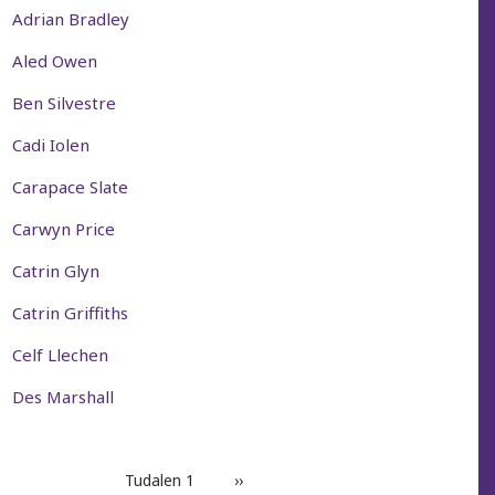
Adrian Bradley
Aled Owen
Ben Silvestre
Cadi Iolen
Carapace Slate
Carwyn Price
Catrin Glyn
Catrin Griffiths
Celf Llechen
Des Marshall
PAGINATION
Tudalen 1
Next
››