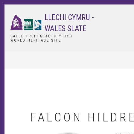
Skip
to
LLECHI CYMRU -
main
content
WALES SLATE
SAFLE TREFTADAETH Y BYD
WORLD HERITAGE SITE
BREADCRUMB
FALCON HILDR