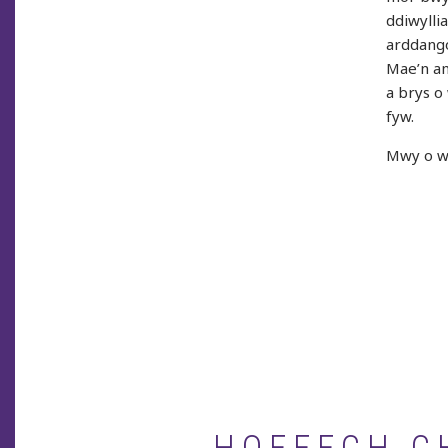
ddiwylli
arddango
Mae’n am
a brys o
fyw.
Mwy o w