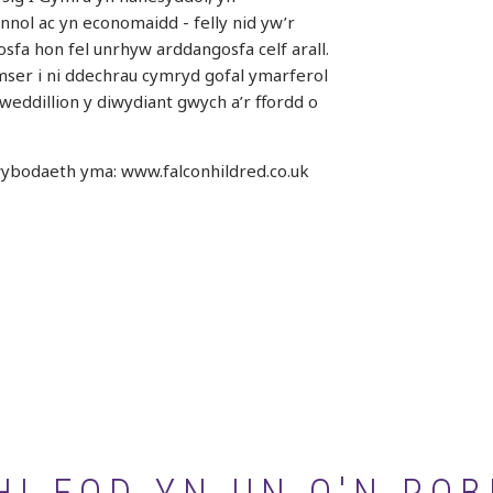
annol ac yn economaidd - felly nid yw’r
sfa hon fel unrhyw arddangosfa celf arall.
ser i ni ddechrau cymryd gofal ymarferol
 weddillion y diwydiant gwych a’r ffordd o
ybodaeth yma: www.falconhildred.co.uk