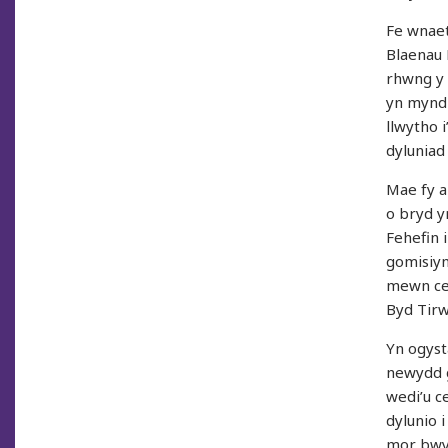
Fe wnaet
Blaenau 
rhwng y 
yn mynd 
llwytho 
dyluniad
Mae fy a
o bryd y
Fehefin 
gomisiyn
mewn cef
Byd Tirw
Yn ogyst
newydd g
wedi’u c
dylunio 
mor bwys