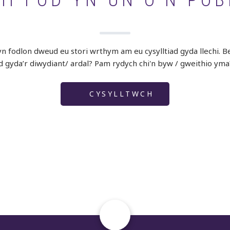
I FOD YN UN O'N POB
 fodlon dweud eu stori wrthym am eu cysylltiad gyda llechi. Bet
ad gyda’r diwydiant/ ardal? Pam rydych chi'n byw / gweithio yma
CYSYLLTWCH