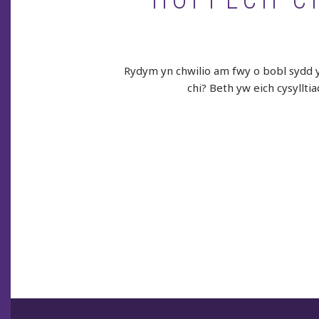
HOFFECH CH
Rydym yn chwilio am fwy o bobl sydd yn
chi? Beth yw eich cysyllti